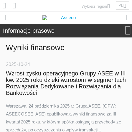
PL
Wybierz region
Asseco Poland
Asseco Lithuania
Informacje prasowe
Asseco Eastern Europe
Asseco Spain
Wyniki finansowe
Asseco PST
Asseco Central Europe
2025-10-24
Wzrost zysku operacyjnego Grupy ASEE w III
kw. 2025 roku dzięki wzrostom w segmentach
Asseco Solutions
Rozwiązania Dedykowane i Rozwiązania dla
Bankowości
Warszawa, 24 października 2025 r.: Grupa ASEE, (GPW:
Asseco South Eastern Europe
ASEECOSEE, ASE) opublikowała wyniki finansowe za III
kwartał 2025 roku, w którym spółka osiągnęła przychody ze
sprzedaży, po oczyszczeniu o wpływ transakcji...