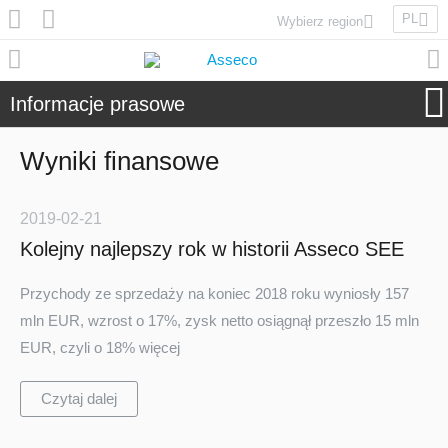
PL
Wybierz region
Asseco Poland
Asseco Lithuania
Informacje prasowe
Asseco Eastern Europe
Asseco Spain
Wyniki finansowe
Asseco PST
Asseco Central Europe
2019-02-21
Kolejny najlepszy rok w historii Asseco SEE
Asseco Solutions
Przychody ze sprzedaży na koniec 2018 roku wyniosły 157
mln EUR, wzrost o 17%, zysk netto osiągnął przeszło 15 mln
EUR, czyli o 18% więcej
Asseco South Eastern Europe
Czytaj dalej