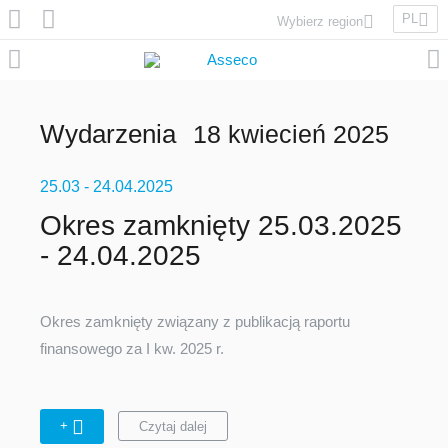
PL
Wybierz region
Asseco Poland
Asseco Lithuania
Asseco Eastern Europe
Wydarzenia
18 kwiecień 2025
Asseco Spain
Asseco PST
25.03
Asseco Central Europe
- 24.04.2025
Okres zamknięty 25.03.2025
- 24.04.2025
Asseco Solutions
Okres zamknięty związany z publikacją raportu
finansowego za I kw. 2025 r.
Asseco South Eastern Europe
+
Czytaj dalej