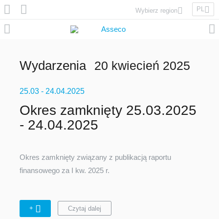
PL
Wybierz region
Asseco Poland
Asseco Lithuania
Asseco Eastern Europe
Wydarzenia
20 kwiecień 2025
Asseco Spain
Asseco PST
25.03
Asseco Central Europe
- 24.04.2025
Okres zamknięty 25.03.2025
- 24.04.2025
Asseco Solutions
Okres zamknięty związany z publikacją raportu
finansowego za I kw. 2025 r.
Asseco South Eastern Europe
+
Czytaj dalej