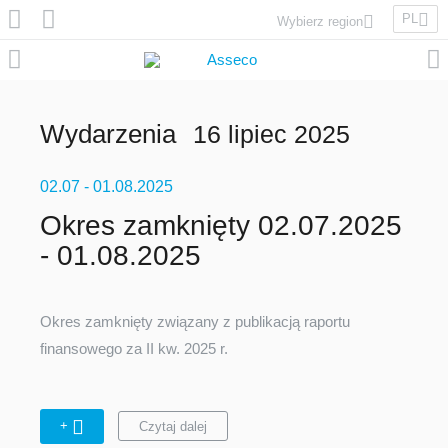
PL
Wybierz region
Asseco Poland
Asseco Lithuania
Asseco Eastern Europe
Wydarzenia
16 lipiec 2025
Asseco Spain
Asseco PST
02.07
Asseco Central Europe
- 01.08.2025
Okres zamknięty 02.07.2025
- 01.08.2025
Asseco Solutions
Okres zamknięty związany z publikacją raportu
finansowego za II kw. 2025 r.
Asseco South Eastern Europe
+
Czytaj dalej