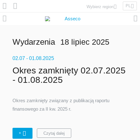
PL
Wybierz region
Asseco Poland
Asseco Lithuania
Asseco Eastern Europe
Wydarzenia
18 lipiec 2025
Asseco Spain
Asseco PST
02.07
Asseco Central Europe
- 01.08.2025
Okres zamknięty 02.07.2025
- 01.08.2025
Asseco Solutions
Okres zamknięty związany z publikacją raportu
finansowego za II kw. 2025 r.
Asseco South Eastern Europe
+
Czytaj dalej