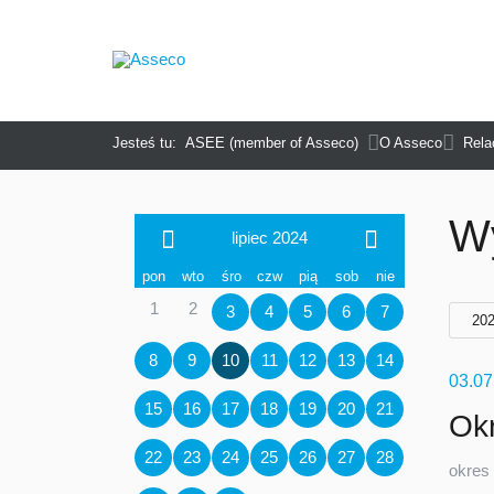
Jesteś tu:
O Asseco
ASEE (member of Asseco)
Rela
W
lipiec 2024
pon
wto
śro
czw
pią
sob
nie
1
2
3
4
5
6
7
20
8
9
10
11
12
13
14
03.0
15
16
17
18
19
20
21
Okr
22
23
24
25
26
27
28
okres 