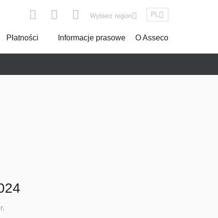
PL
Wybierz region
Płatności
Informacje prasowe
O Asseco
pe
Asseco South Eastern Europe
Turkey
2024
r.