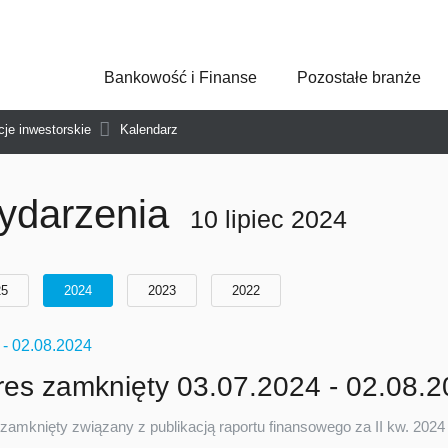
Bankowość i Finanse
Pozostałe branże
Asseco Poland
Asseco Central Euro
Asseco Lithuania
Asseco Eastern Europe
cje inwestorskie
Kalendarz
Asseco Spain
Asseco PST
Asseco Solutions
ydarzenia
10 lipiec 2024
25
2024
2023
2022
7
- 02.08.2024
es zamknięty 03.07.2024 - 02.08.
zamknięty związany z publikacją raportu finansowego za II kw. 2024 