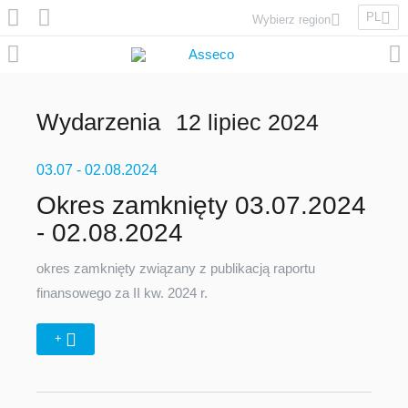
PL
Wybierz region
Asseco Poland
Asseco Lithuania
Asseco Eastern Europe
Wydarzenia
12 lipiec 2024
Asseco Spain
Asseco PST
03.07
Asseco Central Europe
- 02.08.2024
Okres zamknięty 03.07.2024
- 02.08.2024
Asseco Solutions
okres zamknięty związany z publikacją raportu
finansowego za II kw. 2024 r.
+
Asseco South Eastern Europe