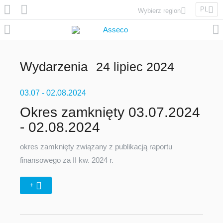
PL
Wybierz region
Asseco Poland
Asseco Lithuania
Asseco Eastern Europe
Wydarzenia
24 lipiec 2024
Asseco Spain
Asseco PST
03.07
Asseco Central Europe
- 02.08.2024
Okres zamknięty 03.07.2024
- 02.08.2024
Asseco Solutions
okres zamknięty związany z publikacją raportu
finansowego za II kw. 2024 r.
+
Asseco South Eastern Europe